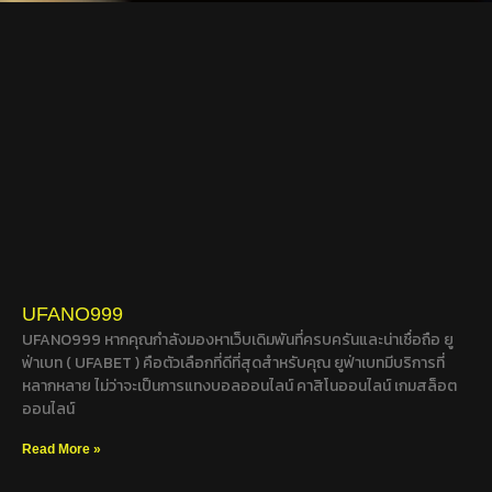
UFANO999
UFANO999 หากคุณกำลังมองหาเว็บเดิมพันที่ครบครันและน่าเชื่อถือ ยู
ฟ่าเบท ( UFABET ) คือตัวเลือกที่ดีที่สุดสำหรับคุณ ยูฟ่าเบทมีบริการที่
หลากหลาย ไม่ว่าจะเป็นการแทงบอลออนไลน์ คาสิโนออนไลน์ เกมสล็อต
ออนไลน์
Read More »