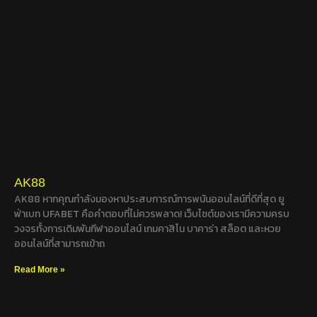
AK88
AK88 หากคุณกำลังมองหาประสบการณ์การพนันออนไลน์ที่ดีที่สุด ยู
ฟ่าเบท UFABET คือคำตอบที่ไม่ควรพลาด! เว็บไซต์ของเรามีความครบ
วงจรทั้งการเดิมพันกีฬาออนไลน์ เกมคาสิโน บาคาร่า สล็อต และหวย
ออนไลน์ที่สามารถเข้าถ
Read More »