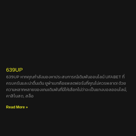
639UP
639UP หากคุณกำลังมองหาประสบการณ์เดิมพันออนไลน์ UFABET ที่
ครบครันและน่าตื่นเต้น ยูฟ่าเบทคือแพลตฟอร์มที่คุณไม่ควรพลาด! ด้วย
ความหลากหลายของเกมเดิมพันที่มีให้เลือกไม่ว่าจะเป็นแทงบอลออนไลน์,
คาสิโนสด, สล็อ
Read More »