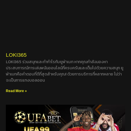
LOKI365
LOKI365 ร่วมสนุกและทำกำไรกับยูฟ่าเบท หากคุณกำลังมองหา
ประสบการณ์การเล่นพนันออนไลน์ที่ครบครันและเต็มไปด้วยความสนุก ยู
ฟ่าเบทคือคำตอบที่ดีที่สุดสำหรับคุณ! ด้วยการบริการที่หลากหลาย ไม่ว่า
จะเป็นการแทงบอลออน
Read More »