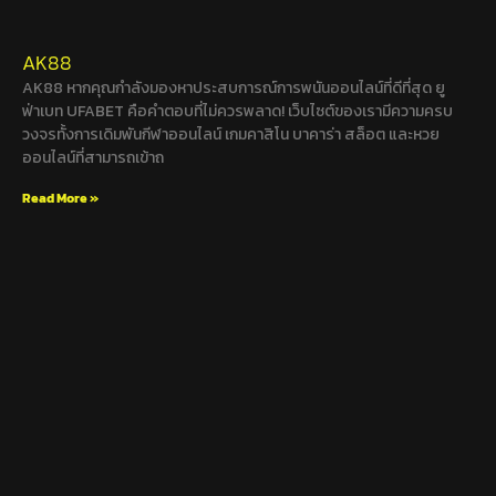
AK88
AK88 หากคุณกำลังมองหาประสบการณ์การพนันออนไลน์ที่ดีที่สุด ยู
ฟ่าเบท UFABET คือคำตอบที่ไม่ควรพลาด! เว็บไซต์ของเรามีความครบ
วงจรทั้งการเดิมพันกีฬาออนไลน์ เกมคาสิโน บาคาร่า สล็อต และหวย
ออนไลน์ที่สามารถเข้าถ
Read More »