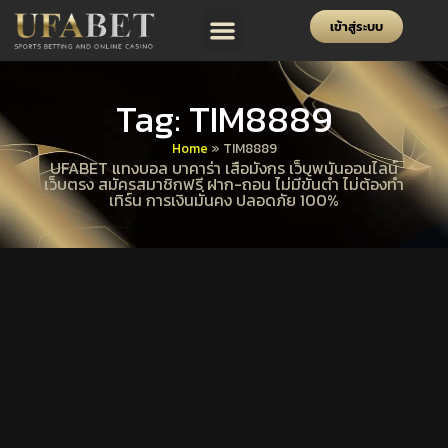
เข้าสู่ระบบ
หน้าหลัก
สมัคร UFA
ฝาก-ถอน
โปรโมชั่น
แจ้งปัญหา
Tag: TIM8889
Home
»
TIM8889
UFABET แทงบอล บาคาร่า เสือมังกร เว็บพนันออนไลน์
เว็บตรง สมัครสมาชิกฟรี ฝาก-ถอน ไม่มีขั้นต่ำ ไม่ต้องทำ
เทิร์น การเงินมั่นคง ปลอดภัย 100%