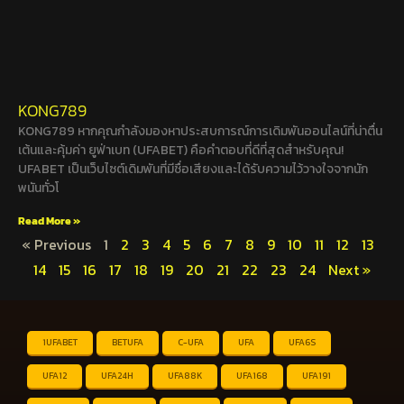
KONG789
KONG789 หากคุณกำลังมองหาประสบการณ์การเดิมพันออนไลน์ที่น่าตื่น
เต้นและคุ้มค่า ยูฟ่าเบท (UFABET) คือคำตอบที่ดีที่สุดสำหรับคุณ!
UFABET เป็นเว็บไซต์เดิมพันที่มีชื่อเสียงและได้รับความไว้วางใจจากนัก
พนันทั่วโ
Read More »
« Previous
1
2
3
4
5
6
7
8
9
10
11
12
13
14
15
16
17
18
19
20
21
22
23
24
Next »
1UFABET
BETUFA
C-UFA
UFA
UFA6S
UFA12
UFA24H
UFA88K
UFA168
UFA191