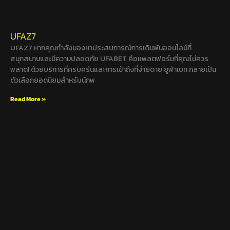
UFAZ7
UFAZ7 หากคุณกำลังมองหาประสบการณ์การเดิมพันออนไลน์ที่
สนุกสนานและมีความปลอดภัย UFABET คือแพลตฟอร์มที่คุณไม่ควร
พลาด! ด้วยบริการที่ครบครันและการเข้าถึงที่ง่ายดาย ยูฟ่าเบท กลายเป็น
ตัวเลือกยอดนิยมสำหรับนักพ
Read More »