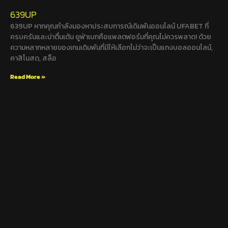
639UP
639UP หากคุณกำลังมองหาประสบการณ์เดิมพันออนไลน์ UFABET ที่
ครบครันและน่าตื่นเต้น ยูฟ่าเบทคือแพลตฟอร์มที่คุณไม่ควรพลาด! ด้วย
ความหลากหลายของเกมเดิมพันที่มีให้เลือกไม่ว่าจะเป็นแทงบอลออนไลน์,
คาสิโนสด, สล็อ
Read More »