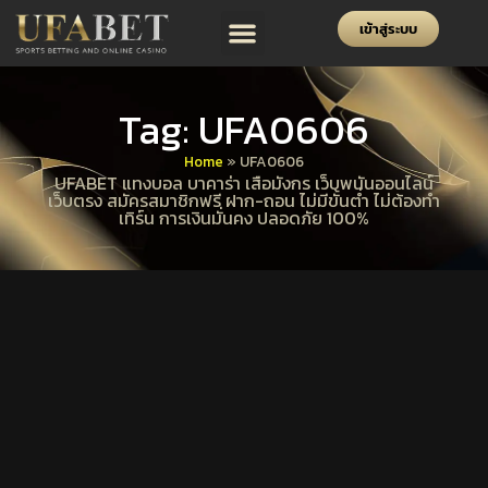
เข้าสู่ระบบ
หน้าหลัก
สมัคร UFA
ฝาก-ถอน
โปรโมชั่น
แจ้งปัญหา
Tag: UFA0606
Home
»
UFA0606
UFABET แทงบอล บาคาร่า เสือมังกร เว็บพนันออนไลน์
เว็บตรง สมัครสมาชิกฟรี ฝาก-ถอน ไม่มีขั้นต่ำ ไม่ต้องทำ
เทิร์น การเงินมั่นคง ปลอดภัย 100%