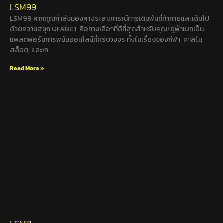
LSM99
LSM99 หากคุณกำลังมองหาประสบการณ์การเดิมพันที่ท้าทายและเต็มไป
ด้วยความสนุก UFABET คือทางเลือกที่ดีที่สุดสำหรับคุณ! ยูฟ่าเบทเป็น
แพลตฟอร์มการพนันออนไลน์ที่ครบวงจร ทั้งในเรื่องของกีฬา, คาสิโน,
สล็อต, และเก
Read More »