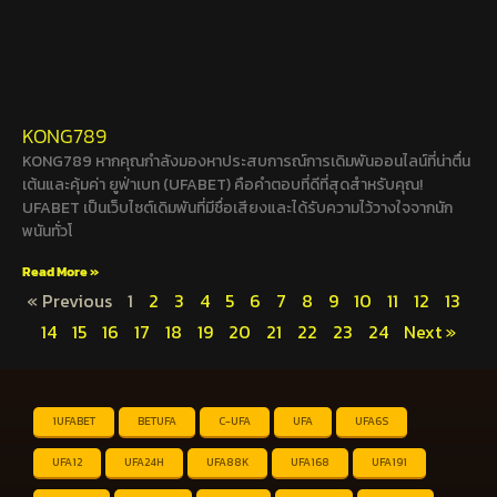
KONG789
KONG789 หากคุณกำลังมองหาประสบการณ์การเดิมพันออนไลน์ที่น่าตื่น
เต้นและคุ้มค่า ยูฟ่าเบท (UFABET) คือคำตอบที่ดีที่สุดสำหรับคุณ!
UFABET เป็นเว็บไซต์เดิมพันที่มีชื่อเสียงและได้รับความไว้วางใจจากนัก
พนันทั่วโ
Read More »
« Previous
1
2
3
4
5
6
7
8
9
10
11
12
13
14
15
16
17
18
19
20
21
22
23
24
Next »
1UFABET
BETUFA
C-UFA
UFA
UFA6S
UFA12
UFA24H
UFA88K
UFA168
UFA191