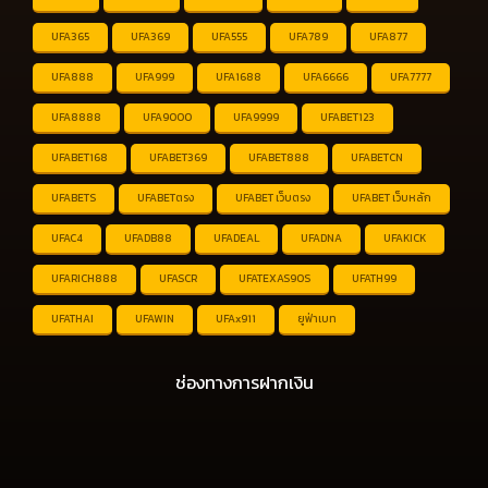
UFA365
UFA369
UFA555
UFA789
UFA877
UFA888
UFA999
UFA1688
UFA6666
UFA7777
UFA8888
UFA9000
UFA9999
UFABET123
UFABET168
UFABET369
UFABET888
UFABETCN
UFABETS
UFABETตรง
UFABET เว็บตรง
UFABET เว็บหลัก
UFAC4
UFADB88
UFADEAL
UFADNA
UFAKICK
UFARICH888
UFASCR
UFATEXAS90S
UFATH99
UFATHAI
UFAWIN
UFAx911
ยูฟ่าเบท
ช่องทางการฝากเงิน