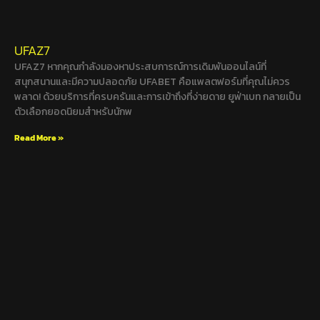
UFAZ7
UFAZ7 หากคุณกำลังมองหาประสบการณ์การเดิมพันออนไลน์ที่
สนุกสนานและมีความปลอดภัย UFABET คือแพลตฟอร์มที่คุณไม่ควร
พลาด! ด้วยบริการที่ครบครันและการเข้าถึงที่ง่ายดาย ยูฟ่าเบท กลายเป็น
ตัวเลือกยอดนิยมสำหรับนักพ
Read More »