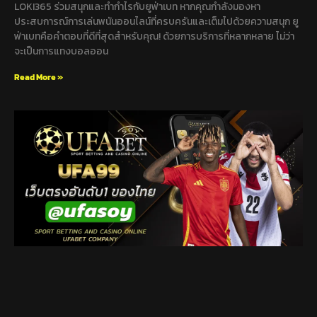
LOKI365 ร่วมสนุกและทำกำไรกับยูฟ่าเบท หากคุณกำลังมองหา
ประสบการณ์การเล่นพนันออนไลน์ที่ครบครันและเต็มไปด้วยความสนุก ยู
ฟ่าเบทคือคำตอบที่ดีที่สุดสำหรับคุณ! ด้วยการบริการที่หลากหลาย ไม่ว่า
จะเป็นการแทงบอลออน
Read More »