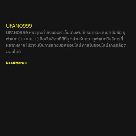
UFANO999
UFANO999 หากคุณกำลังมองหาเว็บเดิมพันที่ครบครันและน่าเชื่อถือ ยู
ฟ่าเบท ( UFABET ) คือตัวเลือกที่ดีที่สุดสำหรับคุณ ยูฟ่าเบทมีบริการที่
หลากหลาย ไม่ว่าจะเป็นการแทงบอลออนไลน์ คาสิโนออนไลน์ เกมสล็อต
ออนไลน์
Read More »