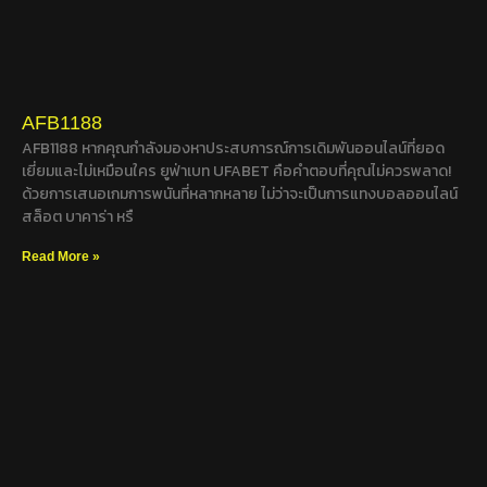
AFB1188
AFB1188 หากคุณกำลังมองหาประสบการณ์การเดิมพันออนไลน์ที่ยอด
เยี่ยมและไม่เหมือนใคร ยูฟ่าเบท UFABET คือคำตอบที่คุณไม่ควรพลาด!
ด้วยการเสนอเกมการพนันที่หลากหลาย ไม่ว่าจะเป็นการแทงบอลออนไลน์
สล็อต บาคาร่า หรื
Read More »