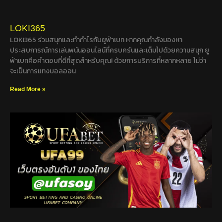
LOKI365
LOKI365 ร่วมสนุกและทำกำไรกับยูฟ่าเบท หากคุณกำลังมองหา
ประสบการณ์การเล่นพนันออนไลน์ที่ครบครันและเต็มไปด้วยความสนุก ยู
ฟ่าเบทคือคำตอบที่ดีที่สุดสำหรับคุณ! ด้วยการบริการที่หลากหลาย ไม่ว่า
จะเป็นการแทงบอลออน
Read More »