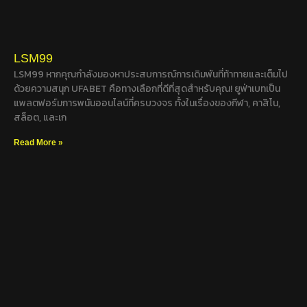
LSM99
LSM99 หากคุณกำลังมองหาประสบการณ์การเดิมพันที่ท้าทายและเต็มไป
ด้วยความสนุก UFABET คือทางเลือกที่ดีที่สุดสำหรับคุณ! ยูฟ่าเบทเป็น
แพลตฟอร์มการพนันออนไลน์ที่ครบวงจร ทั้งในเรื่องของกีฬา, คาสิโน,
สล็อต, และเก
Read More »