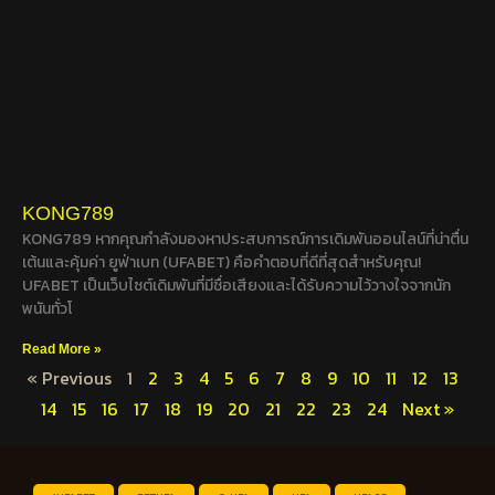
KONG789
KONG789 หากคุณกำลังมองหาประสบการณ์การเดิมพันออนไลน์ที่น่าตื่น
เต้นและคุ้มค่า ยูฟ่าเบท (UFABET) คือคำตอบที่ดีที่สุดสำหรับคุณ!
UFABET เป็นเว็บไซต์เดิมพันที่มีชื่อเสียงและได้รับความไว้วางใจจากนัก
พนันทั่วโ
Read More »
« Previous
1
2
3
4
5
6
7
8
9
10
11
12
13
14
15
16
17
18
19
20
21
22
23
24
Next »