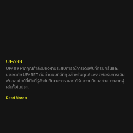
UFA99
UFA99 หากคุณกำลังมองหาประสบการณ์การเดิมพันที่ครบครันและ
ปลอดภัย UFABET คือคำตอบที่ดีที่สุดสำหรับคุณ! แพลตฟอร์มการเดิม
พันออนไลน์นี้เป็นที่รู้จักกันดีในวงการ และได้รับความนิยมอย่างมากจากผู้
เล่นทั้งในประเ
Read More »