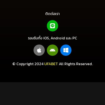
ติดต่อเรา
รองรับทั้ง iOS, Android และ PC
© Copyright 2024
UFABET
All Rights Reserved.