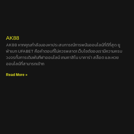
AK88
AK88 หากคุณกำลังมองหาประสบการณ์การพนันออนไลน์ที่ดีที่สุด ยู
ฟ่าเบท UFABET คือคำตอบที่ไม่ควรพลาด! เว็บไซต์ของเรามีความครบ
วงจรทั้งการเดิมพันกีฬาออนไลน์ เกมคาสิโน บาคาร่า สล็อต และหวย
ออนไลน์ที่สามารถเข้าถ
Read More »