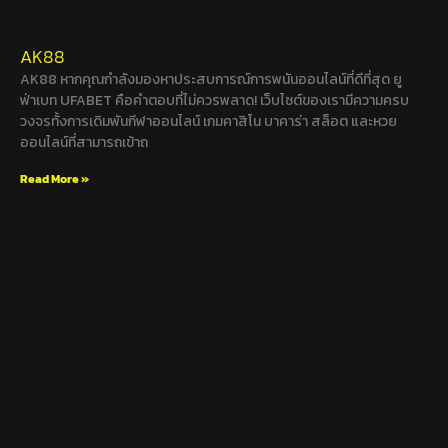
AK88
AK88 หากคุณกำลังมองหาประสบการณ์การพนันออนไลน์ที่ดีที่สุด ยู
ฟ่าเบท UFABET คือคำตอบที่ไม่ควรพลาด! เว็บไซต์ของเรามีความครบ
วงจรทั้งการเดิมพันกีฬาออนไลน์ เกมคาสิโน บาคาร่า สล็อต และหวย
ออนไลน์ที่สามารถเข้าถ
Read More »