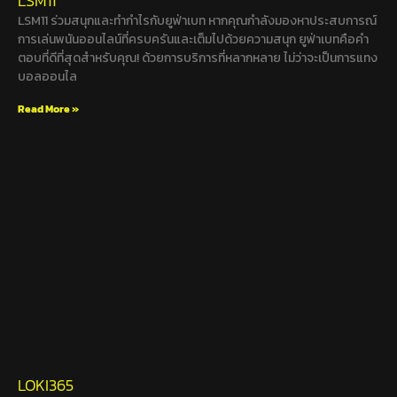
LSM11
LSM11 ร่วมสนุกและทำกำไรกับยูฟ่าเบท หากคุณกำลังมองหาประสบการณ์
การเล่นพนันออนไลน์ที่ครบครันและเต็มไปด้วยความสนุก ยูฟ่าเบทคือคำ
ตอบที่ดีที่สุดสำหรับคุณ! ด้วยการบริการที่หลากหลาย ไม่ว่าจะเป็นการแทง
บอลออนไล
Read More »
LOKI365