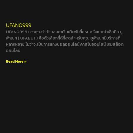
UFANO999
UFANO999 หากคุณกำลังมองหาเว็บเดิมพันที่ครบครันและน่าเชื่อถือ ยู
ฟ่าเบท ( UFABET ) คือตัวเลือกที่ดีที่สุดสำหรับคุณ ยูฟ่าเบทมีบริการที่
หลากหลาย ไม่ว่าจะเป็นการแทงบอลออนไลน์ คาสิโนออนไลน์ เกมสล็อต
ออนไลน์
Read More »