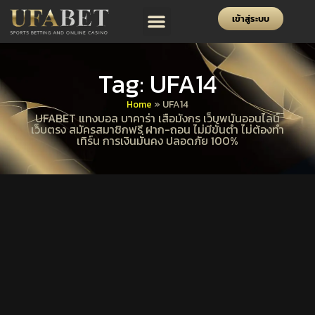
เข้าสู่ระบบ
หน้าหลัก
สมัคร UFA
ฝาก-ถอน
โปรโมชั่น
แจ้งปัญหา
Tag: UFA14
Home
»
UFA14
UFABET แทงบอล บาคาร่า เสือมังกร เว็บพนันออนไลน์
เว็บตรง สมัครสมาชิกฟรี ฝาก-ถอน ไม่มีขั้นต่ำ ไม่ต้องทำ
เทิร์น การเงินมั่นคง ปลอดภัย 100%