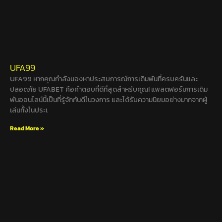
UFA99
UFA99 หากคุณกำลังมองหาประสบการณ์การเดิมพันที่ครบครันและ
ปลอดภัย UFABET คือคำตอบที่ดีที่สุดสำหรับคุณ! แพลตฟอร์มการเดิม
พันออนไลน์นี้เป็นที่รู้จักกันดีในวงการ และได้รับความนิยมอย่างมากจากผู้
เล่นทั้งในประเ
Read More »