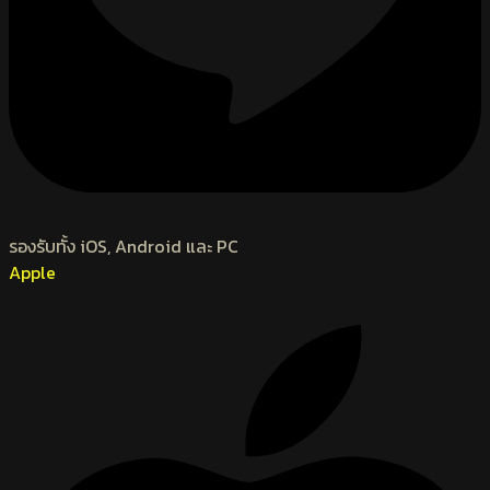
รองรับทั้ง iOS, Android และ PC
Apple