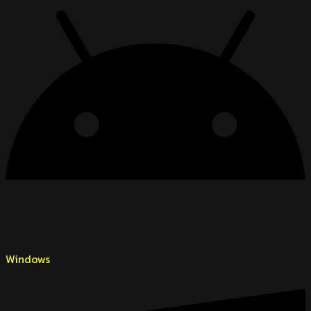
Windows