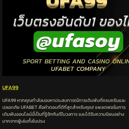
UFA99
UFA99 หากคุณกำลังมองหาประสบการณ์การเดิมพันที่ครบครันและ
ปลอดภัย UFABET คือคำตอบที่ดีที่สุดสำหรับคุณ! แพลตฟอร์มการ
เดิมพันออนไลน์นี้เป็นที่รู้จักกันดีในวงการ และได้รับความนิยมอย่าง
มากจากผู้เล่นทั้งในประเ