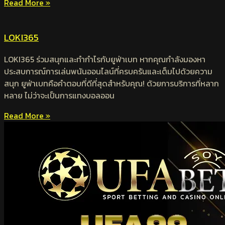
Read More »
LOKI365
LOKI365 ร่วมสนุกและทำกำไรกับยูฟ่าเบท หากคุณกำลังมองหา
ประสบการณ์การเล่นพนันออนไลน์ที่ครบครันและเต็มไปด้วยความ
สนุก ยูฟ่าเบทคือคำตอบที่ดีที่สุดสำหรับคุณ! ด้วยการบริการที่หลาก
หลาย ไม่ว่าจะเป็นการแทงบอลออน
Read More »