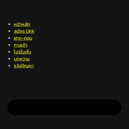
หน้าหลัก
สมัคร UFA
ฝาก-ถอน
ทางเข้า
โปรโมชั่น
บทความ
แจ้งปัญหา