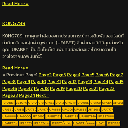
Read More »
KONG789
KONG789 หากคุณกำลังมองหาประสบการณ์การเดิมพันออนไลน์ที่
น่าตื่นเต้นและคุ้มค่า ยูฟ่าเบท (UFABET) คือคำตอบที่ดีที่สุดสำหรับ
คุณ! UFABET เป็นเว็บไซต์เดิมพันที่มีชื่อเสียงและได้รับความไว้
วางใจจากนักพนันทั่วโ
Read More »
« Previous
Page
1
Page
2
Page
3
Page
4
Page
5
Page
6
Page
7
Page
8
Page
9
Page
10
Page
11
Page
12
Page
13
Page
14
Page
15
Page
16
Page
17
Page
18
Page
19
Page
20
Page
21
Page
22
Page
23
Page
24
Next »
1UFABET
BETUFA
C-UFA
UFA
UFA6S
UFA12
UFA24H
UFA88K
UFA168
UFA191
UFA365
UFA369
UFA555
UFA789
UFA877
UFA888
UFA999
UFA1688
UFA6666
UFA7777
UFA8888
UFA9000
UFA9999
UFABET123
UFABET168
UFABET369
UFABET888
UFABETCN
UFABETS
UFABETตรง
UFABET เว็บตรง
UFABET เว็บหลัก
UFAC4
UFADB88