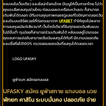
ครบจบในเว็บเดียว และยังเอาใจคนไทย มีเมนูให้เป็นภาษาไทย ไม่ว่า
คุณจะเลือกลงทุนช่วงไหน ก่อนบอลเตะหรือระหว่างเตะ ก็สามารถ
เดิมพันได้ตลอด มีทีมงานคุณภาพคอยtดูแลแก้ไขปัญหาตลอดวัน
และมีระบบเซิร์ฟเวอร์ที่ต่อตรงมาจาก
UFABET
ทำให้คุณไม่พลาด
การลงทุนแม้แต่เสียวนาที เว็บไซต์เดียวที่รับทุกยอดเดิมพันแบบ
ไม่มีขั้นต่ำ ทุนน้อยก็สามารถร่วมเดิมพันได้ หลังบอลคู่โปรดของ
คุณจบการแข่งขันสามารถรับเงินลงทุนได้ทันที มีความปลอดภัย
และเชื่อถือได้100% ตรวจสอบยอดเงินที่ลงทุนได้ตลอดเวลา
LOGO UFASKY
ยูฟ่าเบท สมัครแทงบอล
UFASKY สมัคร
ยูฟ่าสกาย
แทงบอล มวย
พักยก คาสิโน ระบบมั่นคง ปลอดภัย จ่าย