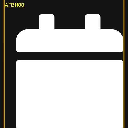
AFB1188