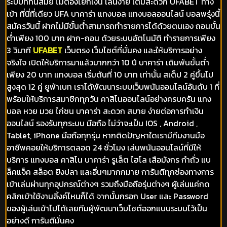
ระบบที่ทันสมัย ไม่ต้องโยกเงิน เล่นง่าย เติมสะดวก UFABET ทาง
เข้า ที่นี่ที่เดียว UFA บาคาร่า แทงบอล แทงบอลออนไลน์ บอลพรุ่งนี้
สมัครวันนี้ ฝากไม่มีขั้นต่ำสามารถทำรายการได้ด้วยตนเอง ถอนขั้น
ต่ำเพียง 100 บาท ฝาก-ถอน ด้วยระบบอัตโนมัติ ทำรายการเพียง
3 วินาที
UFABET
เว็บตรง เว็บไซต์ที่มั่นคง และให้บริการอย่าง
จริงใจ เปิดให้บริการมาแล้วมากกว่า 10 ปี บาคาร่า เดิมพันขั้นต่ำ
เพียง 20 บาท แทงบอล เริ่มต้นที่ 10 บาท เท่านั้น สเต็ป 2 คู่ขึ้นไป
สูงสุด 12 คู่ ยูฟ่าเบท เราได้พัฒนาระบบเว็บพนันออนไลน์อันดับ 1 ที่
พร้อมให้บริการสมาชิกทุกวัน คาสิโนออนไลน์อย่างครบครัน แทง
บอล หวย มวย ไก่ชน บาคาร่า สะดวก สบาย ง่ายต่อการทำเงิน
ออนไลน์ รองรับทุกระบบ มือถือ ไม่ว่าจะเป็น IOS , Android ,
Tablet, iPhone มือถือทุกรุ่น หากติดปัญหาใดเรามีทีมงานมือ
อาชีพคอยให้บริการตลอด 24 ชั่วโมง เล่นพนันออนไลน์ที่มีให้
บริการ แทงบอล คาสิโน บาคาร่า รูเล็ต ไฮโล เสือมังกร กำถั่ว แบ
ล็คแจ็ค สล็อต ยิงปลา และอื่นๆมากกมาย การันตีทุกช่องทางการ
เข้าเล่นผ่านทุกอุปกรณ์ต่างๆ รวมถึงมือถือรุ่นต่างๆ ผู้เล่นแค่กด
คลิกเข้าใช้งานลิ้งค์ไหนก็ได้ จากนั้นกรอก User และ Password
ของผู้เล่นเข้าไปได้เลยทีมผู้พัฒนาเว็บไซต์ออกแบบระบบไว้เป็น
อย่างดี การันตีมั่นคง