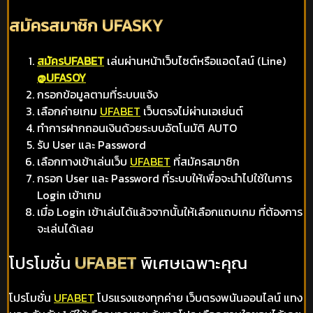
สมัครสมาชิก UFASKY
สมัครUFABET
เล่นผ่านหน้าเว็บไซต์หรือแอดไลน์ (Line)
@UFASOY
กรอกข้อมูลตามที่ระบบแจ้ง
เลือกค่ายเกม
UFABET
เว็บตรงไม่ผ่านเอเย่นต์
ทำการฝากถอนเงินด้วยระบบอัตโนมัติ AUTO
รับ User และ Password
เลือกทางเข้าเล่นเว็บ
UFABET
ที่สมัครสมาชิก
กรอก User และ Password ที่ระบบให้เพื่อจะนำไปใช้ในการ
Login เข้าเกม
เมื่อ Login เข้าเล่นได้แล้วจากนั้นให้เลือกแถบเกม ที่ต้องการ
จะเล่นได้เลย
โปรโมชั่น
UFABET
พิเศษเฉพาะคุณ
โปรโมชั่น
UFABET
โปรแรงแซงทุกค่าย เว็บตรงพนันออนไลน์ แทง