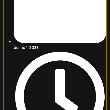
มีนาคม 1, 2025