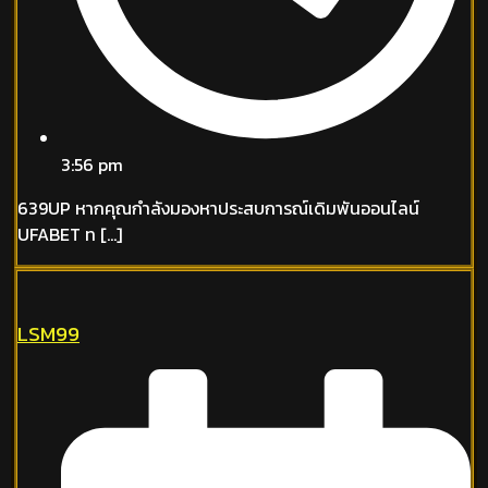
3:56 pm
639UP หากคุณกำลังมองหาประสบการณ์เดิมพันออนไลน์
UFABET ท […]
LSM99