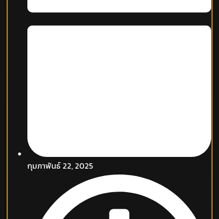
กุมภาพันธ์ 22, 2025