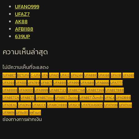
UFANO999
UFAZ7
AK88
AFB1188
639UP
ความเห็นล่าสุด
ไม่มีความเห็นที่จะแสดง
1UFABET
BETUFA
C-UFA
UFA
UFA6S
UFA12
UFA24H
UFA88K
UFA168
UFA191
UFA365
UFA369
UFA555
UFA789
UFA877
UFA888
UFA999
UFA1688
UFA6666
UFA7777
UFA8888
UFA9000
UFA9999
UFABET123
UFABET168
UFABET369
UFABET888
UFABETCN
UFABETS
UFABETตรง
UFABET เว็บตรง
UFABET เว็บหลัก
UFAC4
UFADB88
UFADEAL
UFADNA
UFAKICK
UFARICH888
UFASCR
UFATEXAS90S
UFATH99
UFATHAI
UFAWIN
UFAx911
ยูฟ่าเบท
ช่องทางการฝากเงิน