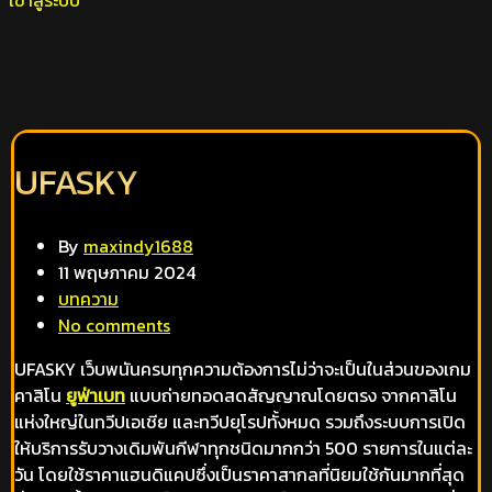
เข้าสู่ระบบ
UFASKY
By
maxindy1688
11 พฤษภาคม 2024
บทความ
No comments
UFASKY เว็บพนันครบทุกความต้องการไม่ว่าจะเป็นในส่วนของเกม
คาสิโน
ยูฟ่าเบท
แบบถ่ายทอดสดสัญญาณโดยตรง จากคาสิโน
แห่งใหญ่ในทวีปเอเชีย และทวีปยุโรปทั้งหมด รวมถึงระบบการเปิด
ให้บริการรับวางเดิมพันกีฬาทุกชนิดมากกว่า 500 รายการในแต่ละ
วัน โดยใช้ราคาแฮนดิแคปซึ่งเป็นราคาสากลที่นิยมใช้กันมากที่สุด