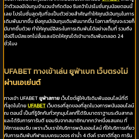
ว่าตัวเองมีเงินทุนจำนวนจำกัดต้อง รีบคว้าโปรโมชั่นทุนน้อยตอนนี้
เลย โปรโมชั่นสุดคุ้มที่จะเป็นตัวช่วยสำคัญทำให้คุณมีเงินทุนในการ
เดิมพันมากขึ้น ยิ่งคุณมีเงินทุนเดิมพันมากขึ้น โอกาสที่คุณจะรวยก็
มีมากขึ้นด้วย ทำให้คุณมีอิสระในการเดิมพันได้อย่างเต็มที่ รวมถึง
ยังมีโบนัสแจกไม่อั้นและเปิดให้คุณได้เข้ามาเดิมพันตลอด 24
ชั่วโมง
UFABET ทางเข้าเล่น ยูฟ่าเบท เว็บตรงไม่
ผ่านเอเย่นต์
ทางเข้า UFABET
ยูฟ่าสกาย
เว็บไซต์ผู้ให้บริเดิมพันออนไลน์ที่ดี
ที่สุดในไทย
UFABET
เว็บตรงที่สุดของที่สุดในวงการพนันออนไลน์
ณ ตอนนี้ เป็นที่รู้จักกันทั่วทุกมุมโลกที่ได้รับมาตราฐานระดับสากล
และได้รับการการันตี ยอมรับจากสมาชิกมากกว่าหนึ่งแสนคน ที่
ให้การยอมรับ เพราะเว็บเราให้บริการพนันออนไลน์ ที่ให้บริการเกี่ยว
กับการเดิมพันกีฬาแบบครบวงจร ค่าน้ำ 4 ตังค์ ราคาดีที่สุด การัน